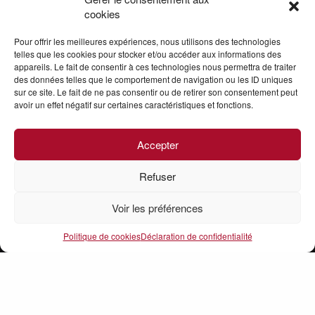
Contact
cookies
Pour offrir les meilleures expériences, nous utilisons des technologies
telles que les cookies pour stocker et/ou accéder aux informations des
appareils. Le fait de consentir à ces technologies nous permettra de traiter
des données telles que le comportement de navigation ou les ID uniques
sur ce site. Le fait de ne pas consentir ou de retirer son consentement peut
avoir un effet négatif sur certaines caractéristiques et fonctions.
Mentions légales
Accepter
Refuser
Conditions générales de vente
Voir les préférences
Conditions générales d’utilisation
Politique de cookies
Déclaration de confidentialité
© 2024, Camélia
Camélia est un organisme de formation professionnelle enregistré au n° 75331391533. Cet
enregistrement ne vaut pas agrément de l’État.